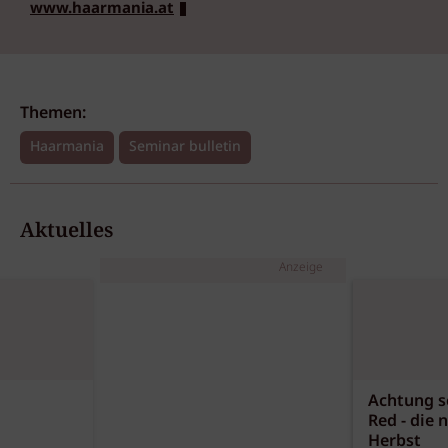
www.haarmania.at
Themen:
Haarmania
Seminar bulletin
Aktuelles
Anzeige
Achtung sc
Red - die 
Herbst