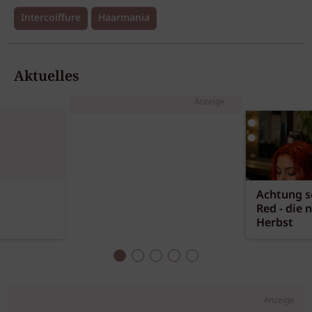
Intercoiffure
Haarmania
Aktuelles
Anzeige
Achtung sc
Red - die 
Herbst
Anzeige