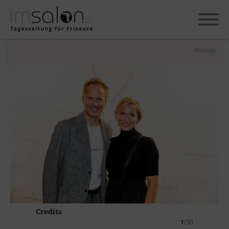
Anzeige
Credits
1
/30