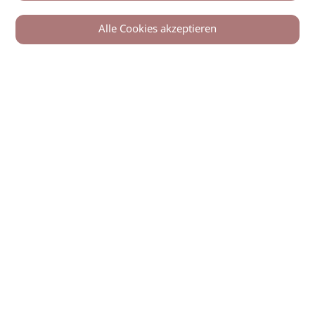
Alle Cookies akzeptieren
© 2026 imSalon Verlags GmbH
Newsletter
Kontakt
Team
Verlag