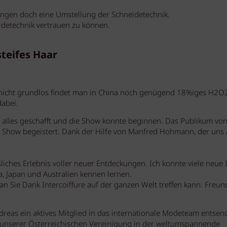
langen doch eine Umstellung der Schneidetechnik.
eidetechnik vertrauen zu können.
steifes Haar
nicht grundlos findet man in China noch genügend 18%iges H2O
dabei.
alles geschafft und die Show konnte beginnen. Das Publikum von
 Show begeistert. Dank der Hilfe von Manfred Hohmann, der uns 
liches Erlebnis voller neuer Entdeckungen. Ich konnte viele neue 
a, Japan und Australien kennen lernen.
 Sie Dank Intercoiffure auf der ganzen Welt treffen kann. Freun
Andreas ein aktives Mitglied in das internationale Modeteam entse
rke unserer Österreichischen Vereinigung in der weltumspannende