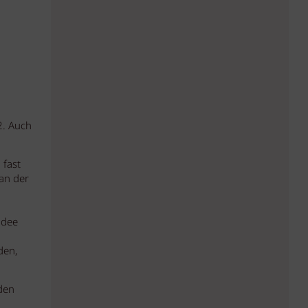
2. Auch
 fast
an der
Idee
den,
nden