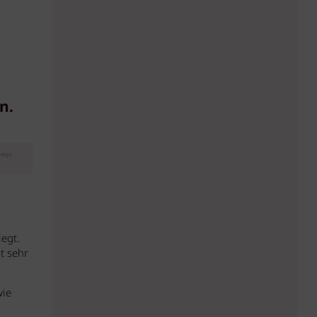
n
n.
eige
egt.
t sehr
wie