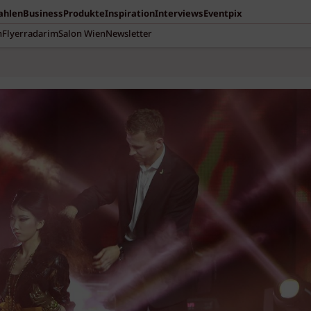
Zahlen
Business
Produkte
Inspiration
Interviews
Eventpix
n
Flyerradar
imSalon Wien
Newsletter