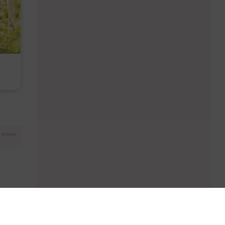
Diese Must-haves bringt der
Baby Don't C
August
Anzeige