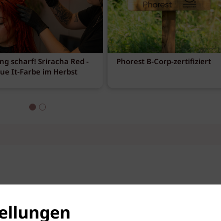
ng scharf! Sriracha Red -
Phorest B-Corp-zertifiziert
eue It-Farbe im Herbst
ellungen