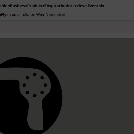
Zahlen
Business
Produkte
Inspiration
Interviews
Eventpix
n
Flyerradar
imSalon Wien
Newsletter