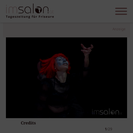
Anzeige
Credits
1
/29