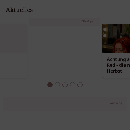
Aktuelles
Anzeige
Achtung sc
Red - die 
Herbst
Anzeige