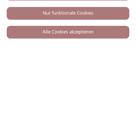
Nur funktionale Cookies
Alle Cookies akzeptieren
0
Zurück
Teilen
© 2026 imSalon Verlags GmbH
Newsletter