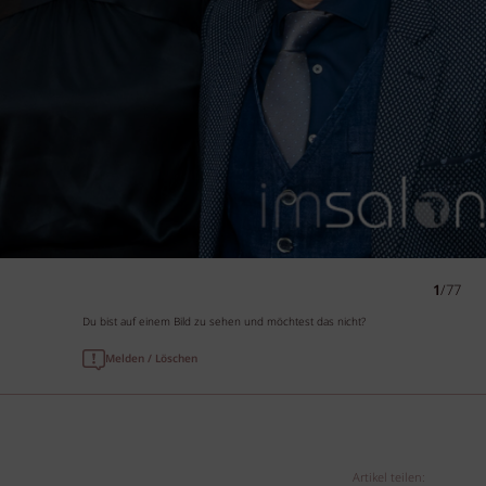
1
/77
Du bist auf einem Bild zu sehen und möchtest das nicht?
Melden / Löschen
Artikel teilen: