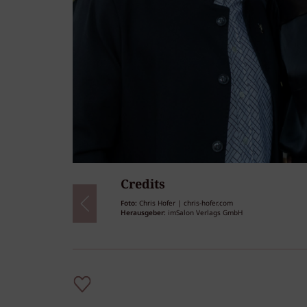
Credits
77
/77
Foto:
Chris Hofer | chris-hofer.com
Herausgeber:
imSalon Verlags GmbH