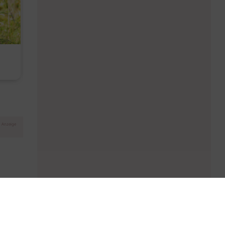
Diese Must-haves bringt der
Baby Don't C
August
Anzeige