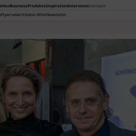
Zahlen
Business
Produkte
Inspiration
Interviews
Eventpix
n
Flyerradar
imSalon Wien
Newsletter