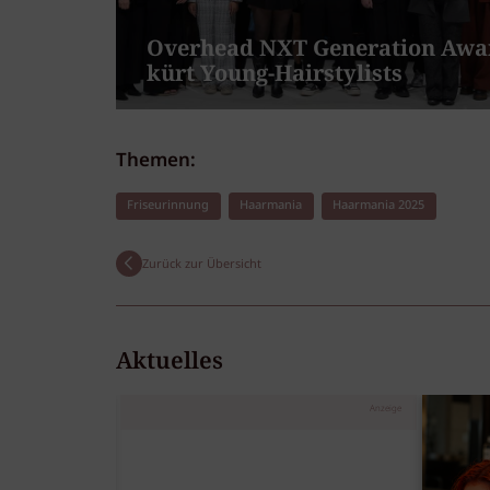
Overhead NXT Generation Awa
kürt Young-Hairstylists
Themen:
Friseurinnung
Haarmania
Haarmania 2025
Zurück zur Übersicht
Aktuelles
Anzeige