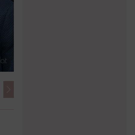
Credits
Foto:
Chris Hofer | chris-hofer.com
Herausgeber:
imSalon Verlags GmbH