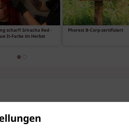
ng scharf! Sriracha Red -
Phorest B-Corp-zertifiziert
eue It-Farbe im Herbst
ellungen