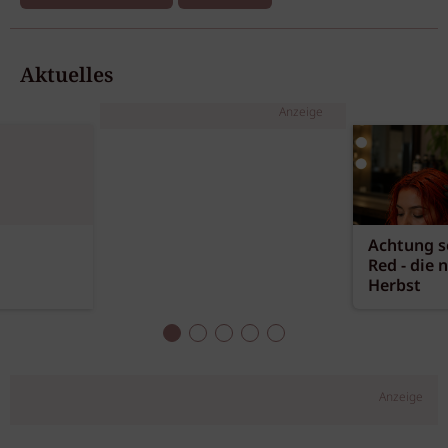
Aktuelles
Anzeige
Achtung sc
Red - die 
Herbst
Anzeige