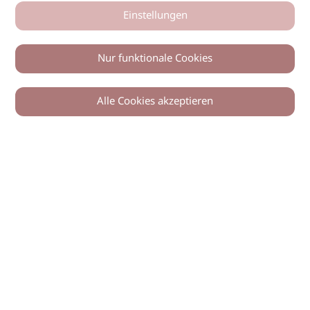
Einstellungen
Nur funktionale Cookies
Alle Cookies akzeptieren
0
Zurück
Teilen
© 2026 imSalon Verlags GmbH