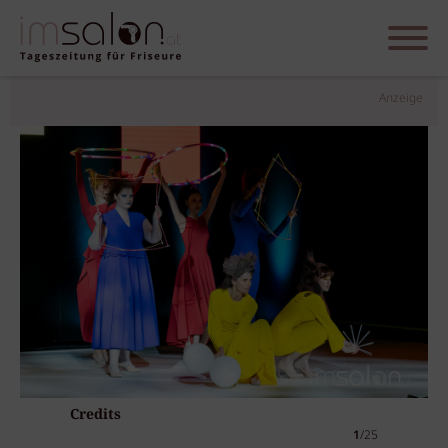
Anzeige
Credits
1
/25