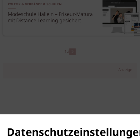
POLITIK & VERBÄNDE & SCHULEN
Modeschule Hallein – Friseur-Matura
mit Distance Learning gesichert
1
2
Anzeige
Datenschutzeinstellunge