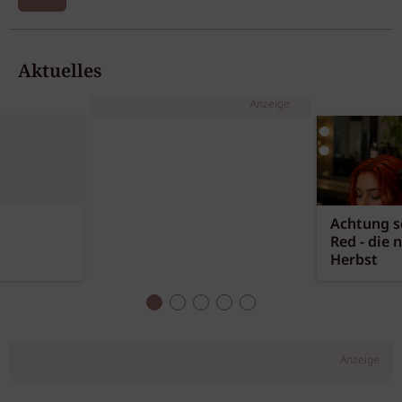
Aktuelles
Anzeige
Achtung sc
Red - die 
Herbst
Anzeige