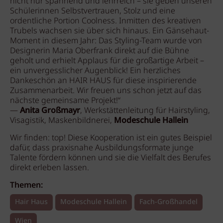
nicht nur spannend und lehrreich – sie geben unseren
Schülerinnen Selbstvertrauen, Stolz und eine
ordentliche Portion Coolness. Inmitten des kreativen
Trubels wachsen sie über sich hinaus. Ein Gänsehaut-
Moment in diesem Jahr: Das Styling-Team wurde von
Designerin Maria Oberfrank direkt auf die Bühne
geholt und erhielt Applaus für die großartige Arbeit –
ein unvergesslicher Augenblick! Ein herzliches
Dankeschön an HAIR HAUS für diese inspirierende
Zusammenarbeit. Wir freuen uns schon jetzt auf das
nächste gemeinsame Projekt!“
—
Anita Großmayr
, Werkstättenleitung für Hairstyling,
Visagistik, Maskenbildnerei,
Modeschule Hallein
Wir finden: top! Diese Kooperation ist ein gutes Beispiel
dafür, dass praxisnahe Ausbildungsformate junge
Talente fördern können und sie die Vielfalt des Berufes
direkt erleben lassen.
Themen:
Hair Haus
Modeschule Hallein
Fach-Großhandel
Wien