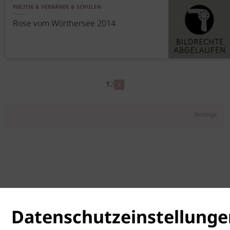
POLITIK & VERBÄNDE & SCHULEN
Rose vom Wörthersee 2014
1
2
Anzeige
Datenschutzeinstellunge