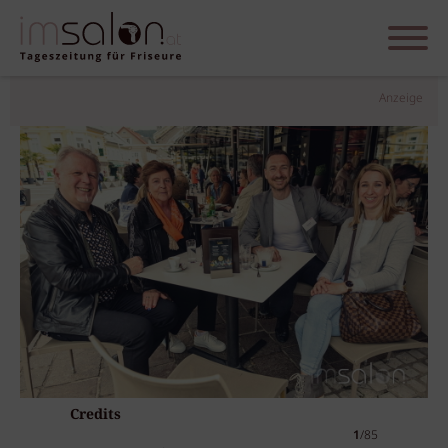
Anzeige
Credits
1
/85