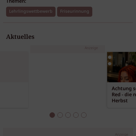
Themen:
Lehrlingswettbewerb
Friseurinnung
Aktuelles
Anzeige
Achtung sc
Red - die 
Herbst
Anzeige