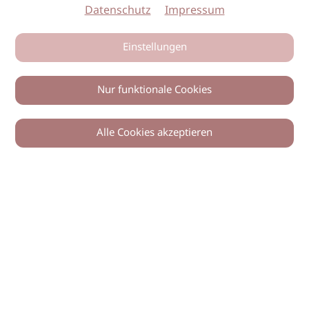
Datenschutz
Impressum
Einstellungen
Nur funktionale Cookies
Alle Cookies akzeptieren
0
Zurück
Teilen
© 2026 imSalon Verlags GmbH