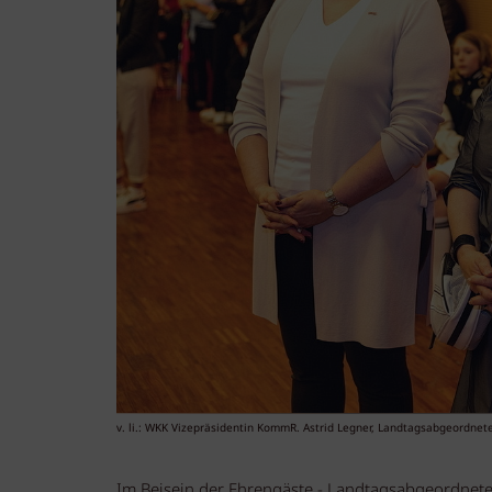
v. li.: WKK Vizepräsidentin KommR. Astrid Legner, Landtagsabgeordnete
Im Beisein der Ehrengäste - Landtagsabgeordnet