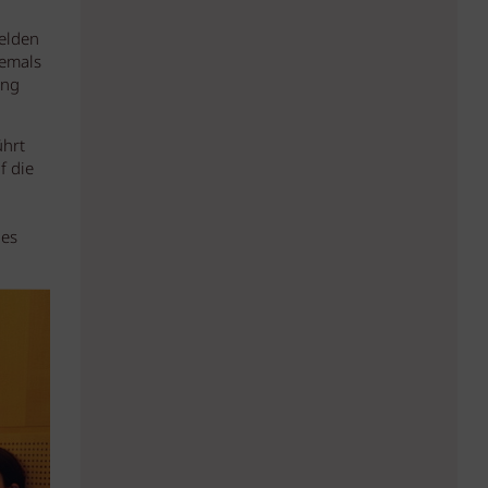
Velden
emals
ing
ührt
f die
des