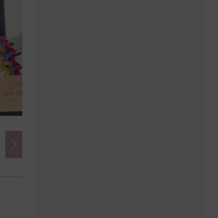
Credits
Foto:
www.eventbox.at
Herausgeber:
imSalon Verlags GmbH