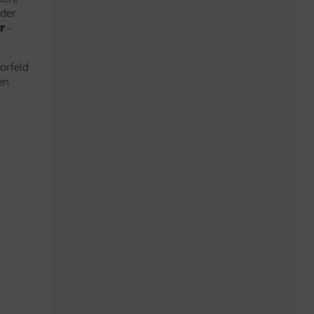
 der
r
–
orfeld
en