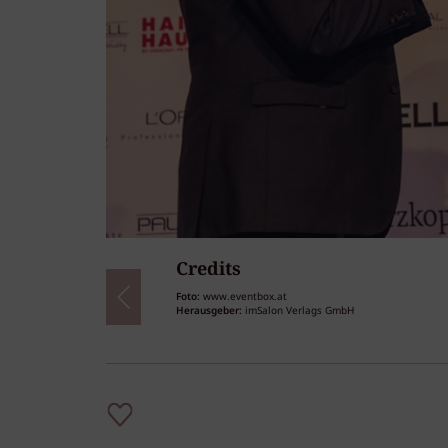
Credits
27
/27
Foto:
www.eventbox.at
Herausgeber:
imSalon Verlags GmbH