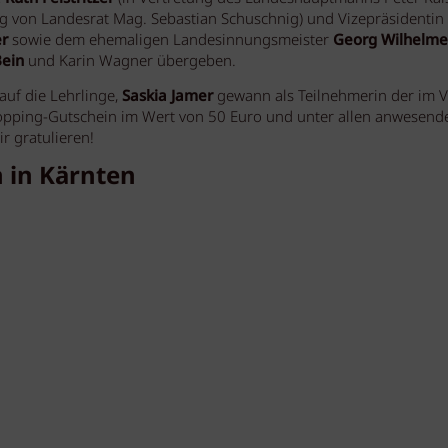
ng von Landesrat Mag. Sebastian Schuschnig) und Vizepräsidentin
er
sowie dem ehemaligen Landesinnungsmeister
Georg Wilhelme
Bein
und Karin Wagner übergeben.
uf die Lehrlinge,
Saskia Jamer
gewann als Teilnehmerin der im V
hopping-Gutschein im Wert von 50 Euro und unter allen anwesend
r gratulieren!
 in Kärnten