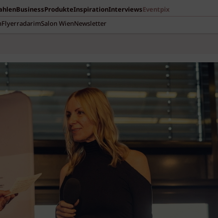
Zahlen
Business
Produkte
Inspiration
Interviews
Eventpix
n
Flyerradar
imSalon Wien
Newsletter