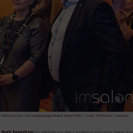
 Ruth Feistritzer und Landtagsabgeordneter Robert Köfer | Credit: Didi Kulmer / eventbox
e
Ruth Feistritzer
(in Vertretung des Landeshauptmanns Peter Kais