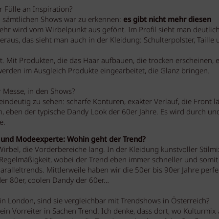
Fülle an Inspiration?
in sämtlichen Shows war zu erkennen:
es gibt nicht mehr diesen
mehr wird vom Wirbelpunkt aus gefönt. Im Profil sieht man deutlich
raus, das sieht man auch in der Kleidung: Schulterpolster, Taille
t. Mit Produkten, die das Haar aufbauen, die trocken erscheinen, e
werden im Ausgleich Produkte eingearbeitet, die Glanz bringen.
 Messe, in den Shows?
eindeutig zu sehen: scharfe Konturen, exakter Verlauf, die Front lä
n, eben der typische Dandy Look der 60er Jahre. Es wird durch un
e.
d- und Modeexperte: Wohin geht der Trend?
rbel, die Vorderbereiche lang. In der Kleidung kunstvoller Stilmi
in Regelmäßigkeit, wobei der Trend eben immer schneller und somit
aralleltrends. Mittlerweile haben wir die 50er bis 90er Jahre perfe
der 80er, coolen Dandy der 60er…
n London, sind sie vergleichbar mit Trendshows in Österreich?
ein Vorreiter in Sachen Trend. Ich denke, dass dort, wo Kulturmix