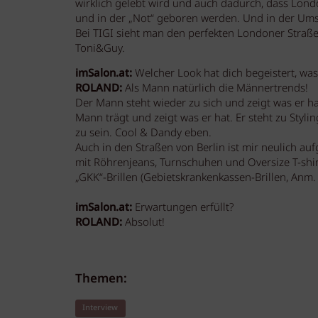
wirklich gelebt wird und auch dadurch, dass London
und in der „Not“ geboren werden. Und in der Ums
Bei TIGI sieht man den perfekten Londoner Straßen
Toni&Guy.
imSalon.at:
Welcher Look hat dich begeistert, was
ROLAND:
Als Mann natürlich die Männertrends!
Der Mann steht wieder zu sich und zeigt was er ha
Mann trägt und zeigt was er hat. Er steht zu Styli
zu sein. Cool & Dandy eben.
Auch in den Straßen von Berlin ist mir neulich au
mit Röhrenjeans, Turnschuhen und Oversize T-shir
„GKK“-Brillen (Gebietskrankenkassen-Brillen, Anm
imSalon.at:
Erwartungen erfüllt?
ROLAND:
Absolut!
Themen:
Interview