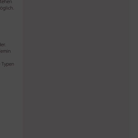
stehen
öglich.
er.
 femin
e Typen