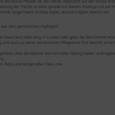
 ein teures Pflaster ist, die Trends regelrecht auf der Straße ent
etzung der Trends ist eben gerade vor diesem Hintergrund viel m
look: lange Haare, funkige Styles, absolut tragbar, ebenso bei
 war dein persönliches Highlight?
t! Haare kurz oder lang, in Locken oder glatt, der Bart kommt wied
ng und auch zu seiner persönlichen Pflegeserie fürs Gesicht, ohne
fgefallen, dass die Männer dort ein tolles Styling haben: androgyn
ts,
. d. Red.) und zeitgemäßer Öko-Look.