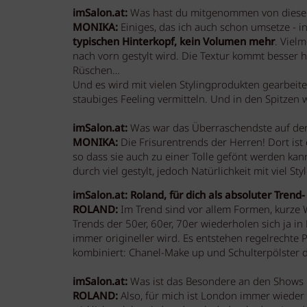
imSalon.at:
Was hast du mitgenommen von dieser 
MONIKA:
Einiges, das ich auch schon umsetze - 
typischen Hinterkopf, kein Volumen mehr
. Viel
nach vorn gestylt wird. Die Textur kommt besser he
Rüschen…
Und es wird mit vielen Stylingprodukten gearbeite
staubiges Feeling vermitteln. Und in den Spitzen 
imSalon.at:
Was war das Überraschendste auf der
MONIKA:
Die Frisurentrends der Herren! Dort ist 
so dass sie auch zu einer Tolle gefönt werden kan
durch viel gestylt, jedoch Natürlichkeit mit viel Styl
imSalon.at: Roland, für dich als absoluter Tren
ROLAND:
Im Trend sind vor allem Formen, kurze Wi
Trends der 50er, 60er, 70er wiederholen sich ja 
immer origineller wird. Es entstehen regelrechte P
kombiniert: Chanel-Make up und Schulterpölster 
imSalon.at:
Was ist das Besondere an den Shows i
ROLAND:
Also, für mich ist London immer wieder 