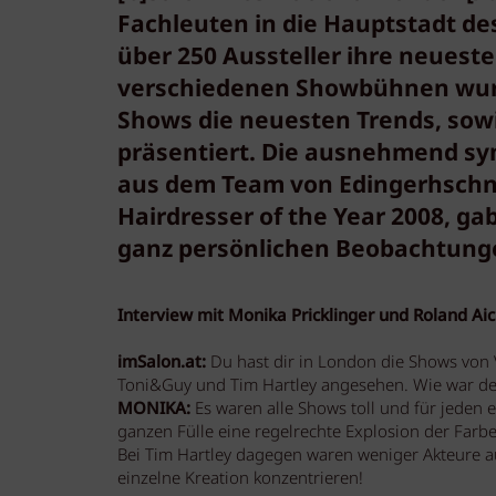
Fachleuten in die Hauptstadt des
über 250 Aussteller ihre neuest
verschiedenen Showbühnen wur
Shows die neuesten Trends, so
präsentiert. Die ausnehmend s
aus dem Team von Edingerhschnit
Hairdresser of the Year 2008, ga
ganz persönlichen Beobachtung
Interview mit Monika Pricklinger und Roland Aic
imSalon.at:
Du hast dir in London die Shows von 
Toni&Guy und Tim Hartley angesehen. Wie war de
MONIKA:
Es waren alle Shows toll und für jeden 
ganzen Fülle eine regelrechte Explosion der Farb
Bei Tim Hartley dagegen waren weniger Akteure auf
einzelne Kreation konzentrieren!