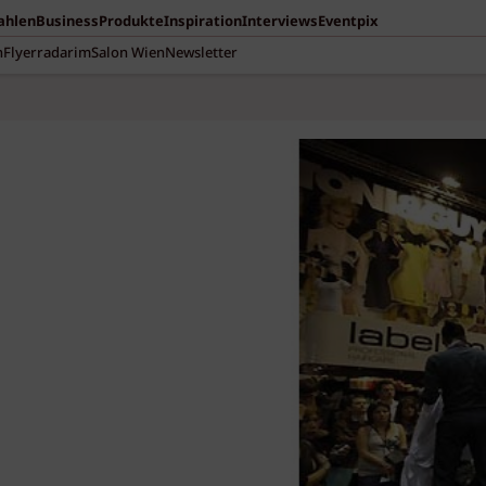
Zahlen
Business
Produkte
Inspiration
Interviews
Eventpix
n
Flyerradar
imSalon Wien
Newsletter