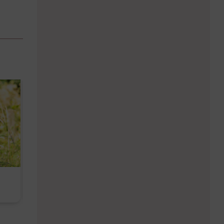
Diese Must-haves bringt der
Baby Don't C
August