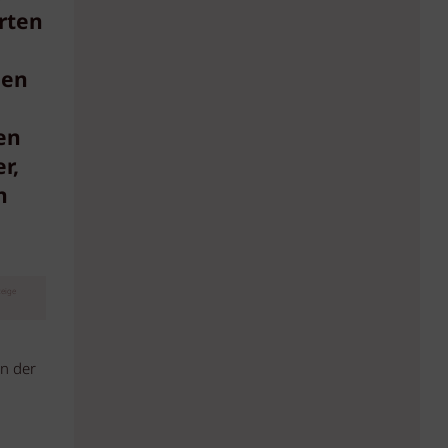
rten
den
en
r,
n
eige
in der