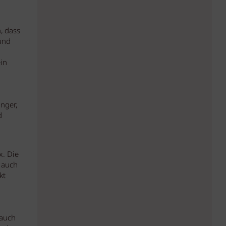
, dass
 und
in
nger,
d
x. Die
 auch
kt
 auch