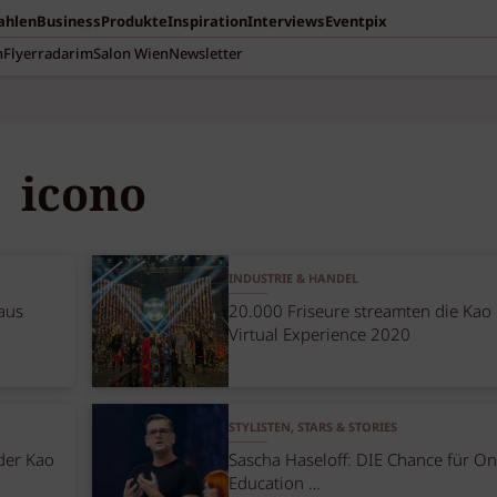
Zahlen
Business
Produkte
Inspiration
Interviews
Eventpix
n
Flyerradar
imSalon Wien
Newsletter
icono
INDUSTRIE & HANDEL
 aus
20.000 Friseure streamten die Kao
Virtual Experience 2020
STYLISTEN, STARS & STORIES
der Kao
Sascha Haseloff: DIE Chance für On
Education …