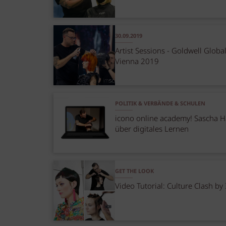
30.09.2019
Artist Sessions - Goldwell Glob
Vienna 2019
POLITIK & VERBÄNDE & SCHULEN
icono online academy! Sascha H
über digitales Lernen
GET THE LOOK
Video Tutorial: Culture Clash by