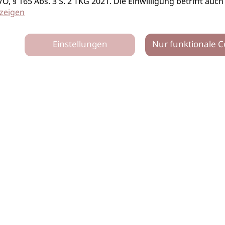
S-GVO, § 165 Abs. 3 S. 2 TKG 2021. Die Einwilligung betrifft 
zeigen
Einstellungen
Nur funktionale C
tz
Impressum
Netiquette