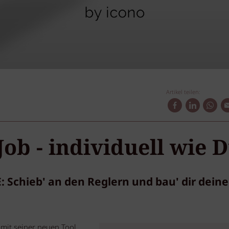
Artikel teilen:
ob - individuell wie D
E: Schieb' an den Reglern und bau' dir dein
mit seiner neuen Tool