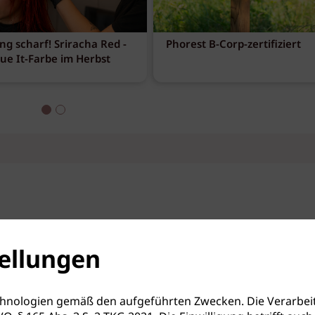
ng scharf! Sriracha Red -
Phorest B-Corp-zertifiziert
eue It-Farbe im Herbst
ellungen
hnologien gemäß den aufgeführten Zwecken. Die Verarbeit