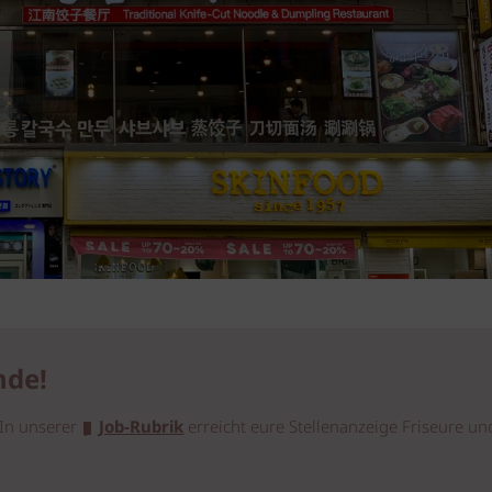
nde!
In unserer
Job-Rubrik
erreicht eure Stellenanzeige Friseure un