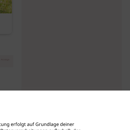
Diese Must-haves bringt der
Baby Don't C
August
Anzeige
ung erfolgt auf Grundlage deiner