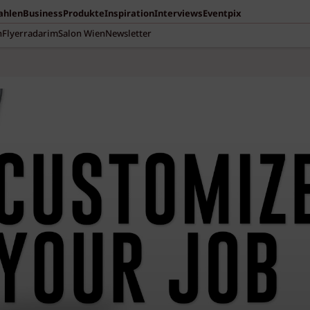
Zahlen
Business
Produkte
Inspiration
Interviews
Eventpix
n
Flyerradar
imSalon Wien
Newsletter