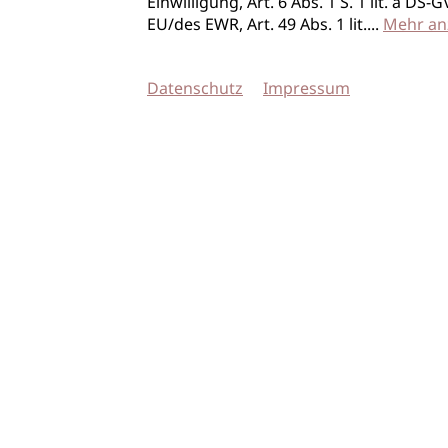
Einwilligung, Art. 6 Abs. 1 S. 1 lit. a D
EU/des EWR, Art. 49 Abs. 1 lit.
...
Mehr an
Datenschutz
Impressum
© 2026 imSalon Verlags GmbH
Newsletter
Kontakt
Team
Verlag
Mediadaten
AGB
Datenschu