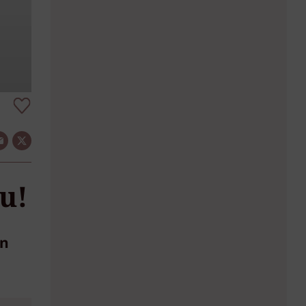
u!
en