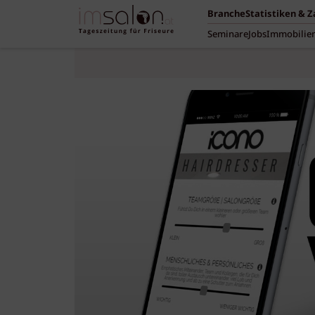
Branche
Statistiken & 
Seminare
Jobs
Immobilie