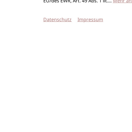
EU/des EWR, Art. 49 Abs. 1 lit.
...
Mehr an
Datenschutz
Impressum
© 2026 imSalon Verlags GmbH
Newsletter
Kontakt
Team
Verlag
Mediadaten
AGB
Datenschu