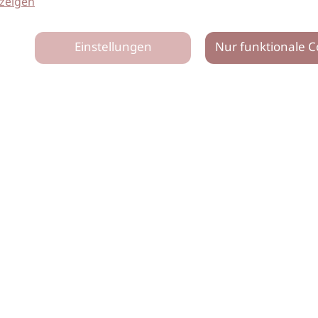
zeigen
Einstellungen
Nur funktionale C
tz
Impressum
Netiquette