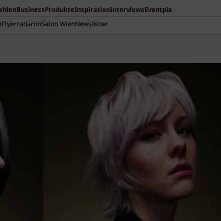
Zahlen
Business
Produkte
Inspiration
Interviews
Eventpix
n
Flyerradar
imSalon Wien
Newsletter