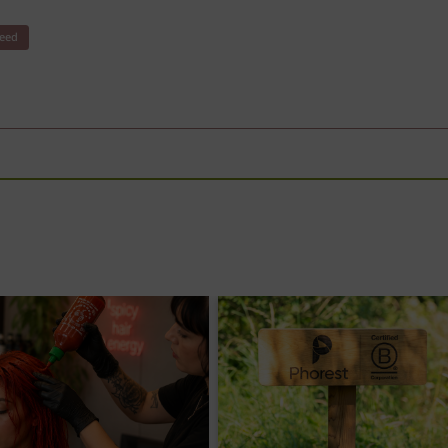
eed
21.09.2026
Wien / W
 |
19.10.2026
Graz / STMK