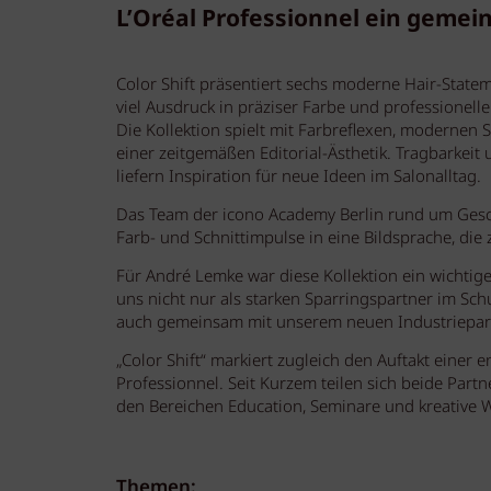
L’Oréal Professionnel ein gemei
Color Shift präsentiert sechs moderne Hair-Statem
viel Ausdruck in präziser Farbe und professionell
Die Kollektion spielt mit Farbreflexen, modernen 
einer zeitgemäßen Editorial-Ästhetik. Tragbarkeit
liefern Inspiration für neue Ideen im Salonalltag.
Das Team der icono Academy Berlin rund um Gesch
Farb- und Schnittimpulse in eine Bildsprache, die 
Für André Lemke war diese Kollektion ein wichtig
uns nicht nur als starken Sparringspartner im Sch
auch gemeinsam mit unserem neuen Industriepartne
„Color Shift“ markiert zugleich den Auftakt eine
Professionnel. Seit Kurzem teilen sich beide Part
den Bereichen Education, Seminare und kreative W
Themen: