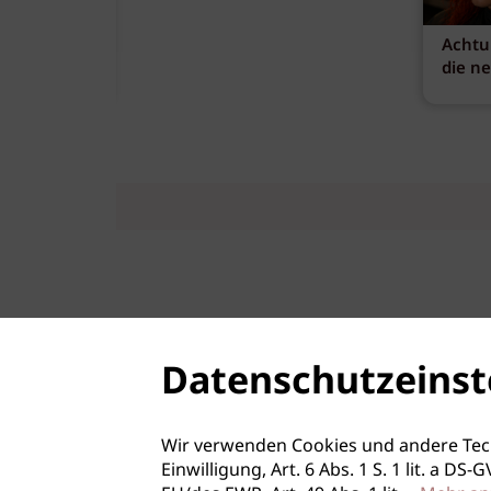
Achtu
Atelier Looks by André Märt
die n
Red Carpet und Instagram St
L'Oreal Professionnel
Balayage & Highlights Keys |
Strähnentechniken
L'Oreal Professionnel
Datenschutzeinst
Wir verwenden Cookies und andere Tec
Einwilligung, Art. 6 Abs. 1 S. 1 lit. a D