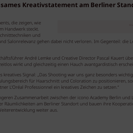
nsames Kreativstatement am Berliner Stand
ents, die zeigen, wie
Anz
em Handwerk steckt.
Schnitttechniken und
 und Salonrelevanz gehen dabei nicht verloren. Im Gegenteil: die 
äftsführer André Lemke und Creative Director Pascal Kauert übe
zeitlos wirkt und gleichzeitig einen Hauch avantgardistisch erschei
es kreatives Signal: „Das Shooting war uns ganz besonders wichti
ulungsbereich für Haarschnitt und Coloration zu positionieren, s
r L’Oréal Professionnel ein kreatives Zeichen zu setzen.“
r engeren Zusammenarbeit zwischen der icono Academy Berlin und L
ner Räumlichkeiten am Berliner Standort und bauen ihre Kooperati
eiterentwicklung weiter aus.