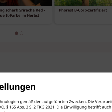
ng scharf! Sriracha Red -
Phorest B-Corp-zertifiziert
ens |
eue It-Farbe im Herbst
ylings
09.11.2026
Wien / W
12.11.2026
Innsbruck / T
ellungen
hnologien gemäß den aufgeführten Zwecken. Die Verarbeit
S-GVO, § 165 Abs. 3 S. 2 TKG 2021. Die Einwilligung betrifft 