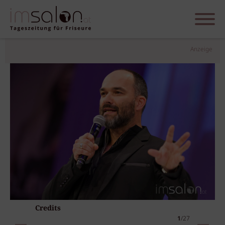
Anzeige
Credits
1
/27