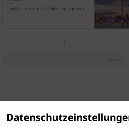
Farbtauchen mit Goldwell in Toronto
1
Anzeige
Datenschutzeinstellunge