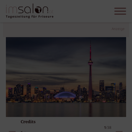
Anzeige
Credits
1
/38