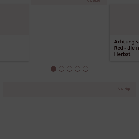
Anzeige
Achtung sc
Red - die 
Herbst
Anzeige