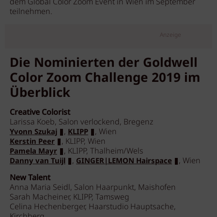
dem Global Color Zoom Event in Wien im September
teilnehmen.
Anzeige
Die Nominierten der Goldwell
Color Zoom Challenge 2019 im
Überblick
Creative Colorist
Larissa Koeb, Salon verlockend, Bregenz
,
, Wien
Yvonn Szukaj
KLIPP
, KLIPP, Wien
Kerstin Peer
, KLIPP, Thalheim/Wels
Pamela Mayr
,
, Wien
Danny van Tuijl
GINGER|LEMON Hairspace
New Talent
Anna Maria Seidl, Salon Haarpunkt, Maishofen
Sarah Macheiner, KLIPP, Tamsweg
Celina Hechenberger, Haarstudio Hauptsache,
Kirchberg