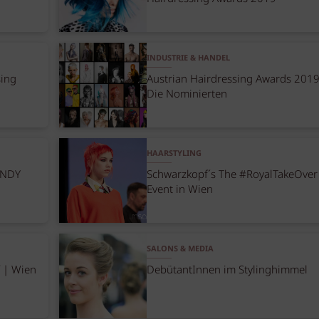
INDUSTRIE & HANDEL
sing
Austrian Hairdressing Awards 2019
Die Nominierten
HAARSTYLING
BUNDY
Schwarzkopf´s The #RoyalTakeOver
Event in Wien
SALONS & MEDIA
 | Wien
DebütantInnen im Stylinghimmel