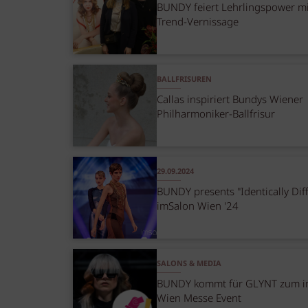
BUNDY feiert Lehrlingspower mi
Trend-Vernissage
BALLFRISUREN
Callas inspiriert Bundys Wiener
Philharmoniker-Ballfrisur
29.09.2024
BUNDY presents "Identically Diff
imSalon Wien '24
SALONS & MEDIA
BUNDY kommt für GLYNT zum i
Wien Messe Event