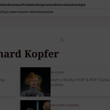
Zahlen
Business
Produkte
Inspiration
Interviews
Eventpix
n
Flyerradar
imSalon Wien
Newsletter
hard Kopfer
06.10.2025
Pop
Glynt x Bundy CHOP & POP Tourauf
in Wien
INDUSTRIE & HANDEL