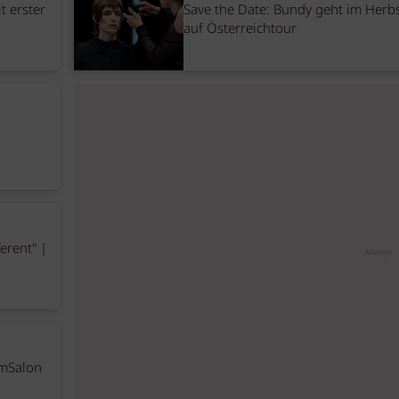
t erster
Save the Date: Bundy geht im Herb
auf Österreichtour
erent" |
Anzeige
mSalon