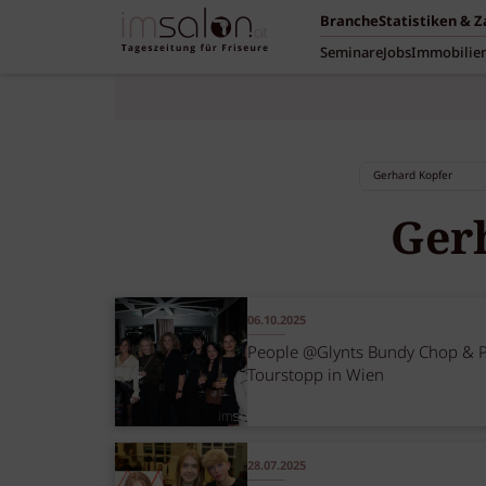
Branche
Statistiken & 
Seminare
Jobs
Immobilie
Ger
06.10.2025
People @Glynts Bundy Chop & 
Tourstopp in Wien
28.07.2025