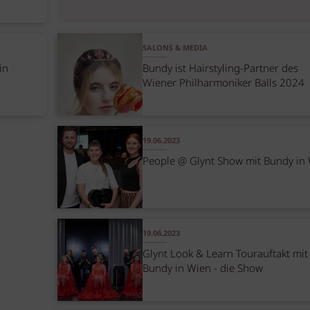
SALONS & MEDIA
in
Bundy ist Hairstyling-Partner des
Wiener Philharmoniker Balls 2024
19.06.2023
People @ Glynt Show mit Bundy in
19.06.2023
Glynt Look & Learn Tourauftakt mit
Bundy in Wien - die Show