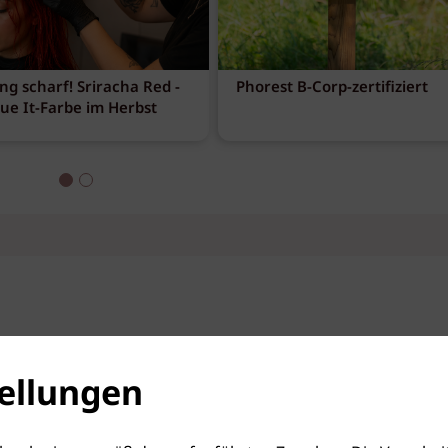
ng scharf! Sriracha Red -
Phorest B-Corp-zertifiziert
eue It-Farbe im Herbst
ellungen