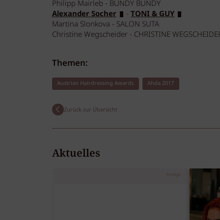
Philipp Mairleb - BUNDY BUNDY
Alexander Socher
-
TONI & GUY
Martina Slonkova - SALON SUTA
Christine Wegscheider - CHRISTINE WEGSCHEIDE
Themen:
Austrian Hairdressing Awards
Ahda 2017
Zurück zur Übersicht
Aktuelles
Anzeige