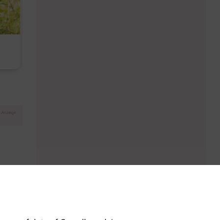
Diese Must-haves bringt der
Baby Don't C
August
Anzeige