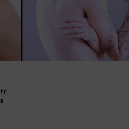
t):
T