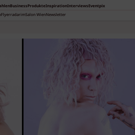
Zahlen
Business
Produkte
Inspiration
Interviews
Eventpix
n
Flyerradar
imSalon Wien
Newsletter