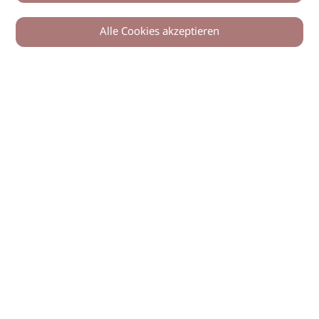
Alle Cookies akzeptieren
© 2026 imSalon Verlags GmbH
Newsletter
Kontakt
Team
Verlag