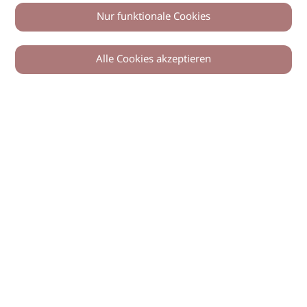
Nur funktionale Cookies
Alle Cookies akzeptieren
0
Zurück
Teilen
© 2026 imSalon Verlags GmbH
Newsletter
Kontakt