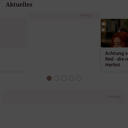
Aktuelles
Anzeige
Achtung sc
Red - die 
Herbst
Anzeige