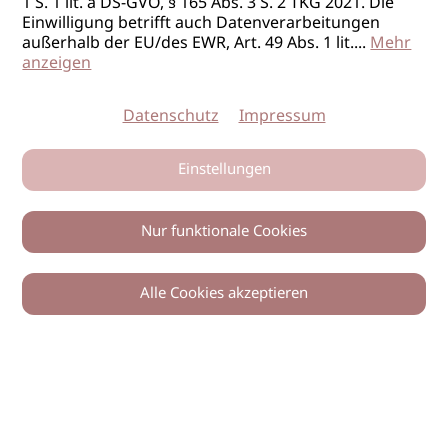
1 S. 1 lit. a DS-GVO, § 165 Abs. 3 S. 2 TKG 2021. Die
Einwilligung betrifft auch Datenverarbeitungen
außerhalb der EU/des EWR, Art. 49 Abs. 1 lit.
...
Mehr
anzeigen
Datenschutz
Impressum
Einstellungen
Nur funktionale Cookies
Alle Cookies akzeptieren
0
Zurück
Teilen