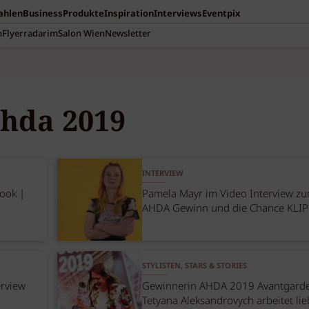
Zahlen
Business
Produkte
Inspiration
Interviews
Eventpix
n
Flyerradar
imSalon Wien
Newsletter
hda 2019
INTERVIEW
ook |
Pamela Mayr im Video Interview z
AHDA Gewinn und die Chance KLI
STYLISTEN, STARS & STORIES
erview
Gewinnerin AHDA 2019 Avantgarde
Tetyana Aleksandrovych arbeitet lie