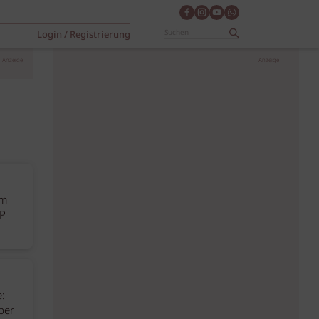
Login / Registrierung
Anzeige
Anzeige
um
PP
:
ber