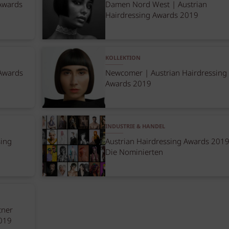
 Awards
Damen Nord West | Austrian
Hairdressing Awards 2019
KOLLEKTION
 Awards
Newcomer | Austrian Hairdressing
Awards 2019
INDUSTRIE & HANDEL
sing
Austrian Hairdressing Awards 2019
Die Nominierten
tner
2019