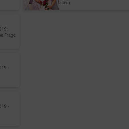
allein
019:
ne Frage
019 -
019 -