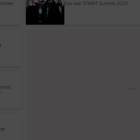
änomen
Das war STMNT Summit 2024
t
kommt
Anzeige
"
tet