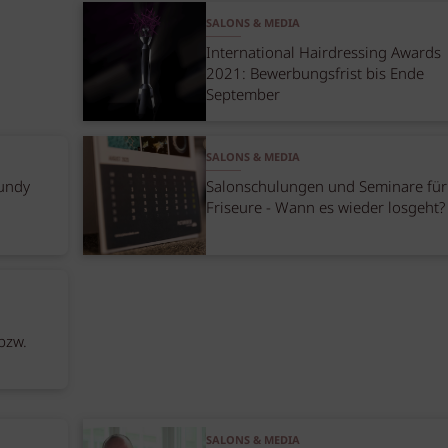
SALONS & MEDIA
International Hairdressing Awards
2021: Bewerbungsfrist bis Ende
September
SALONS & MEDIA
undy
Salonschulungen und Seminare für
Friseure - Wann es wieder losgeht?
bzw.
SALONS & MEDIA