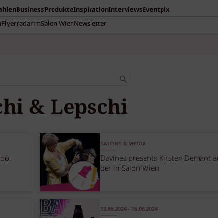
Zahlen
Business
Produkte
Inspiration
Interviews
Eventpix
n
Flyerradar
imSalon Wien
Newsletter
hi & Lepschi
SALONS & MEDIA
 oö.
Davines presents Kirsten Demant a
der imSalon Wien
13.06.2024 - 16.06.2024