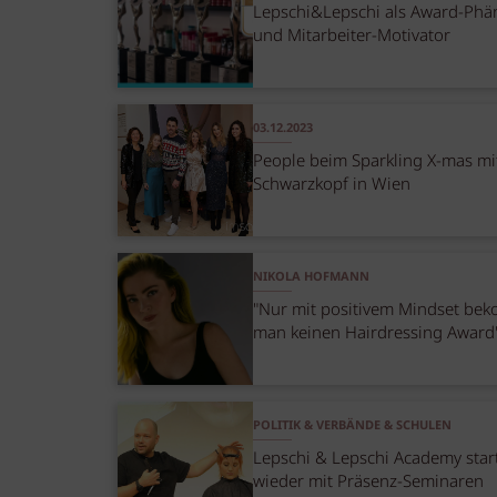
Lepschi&Lepschi als Award-Ph
und Mitarbeiter-Motivator
03.12.2023
People beim Sparkling X-mas mi
Schwarzkopf in Wien
NIKOLA HOFMANN
"Nur mit positivem Mindset be
man keinen Hairdressing Award
POLITIK & VERBÄNDE & SCHULEN
Lepschi & Lepschi Academy star
wieder mit Präsenz-Seminaren