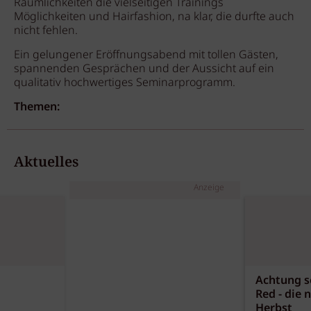
Räumlichkeiten die vielseitigen Trainings
Möglichkeiten und Hairfashion, na klar, die durfte auch
nicht fehlen.
Ein gelungener Eröffnungsabend mit tollen Gästen,
spannenden Gesprächen und der Aussicht auf ein
qualitativ hochwertiges Seminarprogramm.
Themen:
Aktuelles
Anzeige
Achtung sc
Red - die 
Herbst