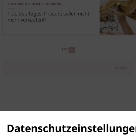
PERSONAL & GESCHÄFTSFÜHRUNG
Tipp des Tages: Friseure sollen nicht
mehr verkaufen!?
1
2
3
Anzeige
Datenschutzeinstellunge