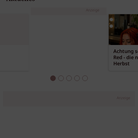
Anzeige
Achtung sc
Red - die 
Herbst
Anzeige