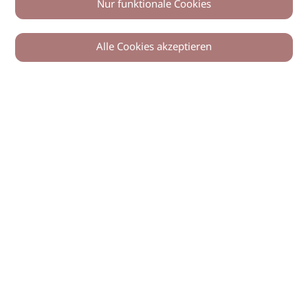
Nur funktionale Cookies
Alle Cookies akzeptieren
Zurück
Teilen
© 2026 imSalon Verlags GmbH
Newsletter
Kontakt