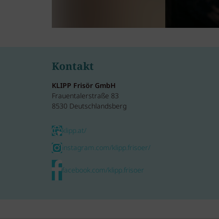
Kontakt
KLIPP Frisör GmbH
Frauentalerstraße 83
8530 Deutschlandsberg
klipp.at/
instagram.com/klipp.frisoer/
facebook.com/klipp.frisoer