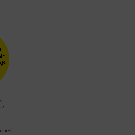
m
zen.
ispiel