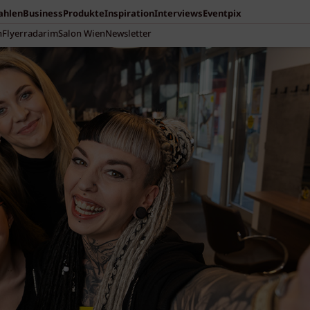
Zahlen
Business
Produkte
Inspiration
Interviews
Eventpix
n
Flyerradar
imSalon Wien
Newsletter