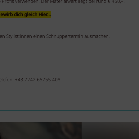
Profis verwenden. Der Materialwert liegt bei rund € 450,–.
ewirb dich gleich Hier...
ren Stylist:innen einen Schnuppertermin ausmachen.
elefon:
+43 7242 65755 408