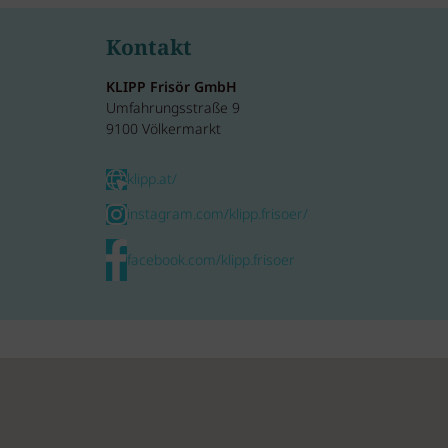
Kontakt
KLIPP Frisör GmbH
Umfahrungsstraße 9
9100 Völkermarkt
klipp.at/
instagram.com/klipp.frisoer/
facebook.com/klipp.frisoer