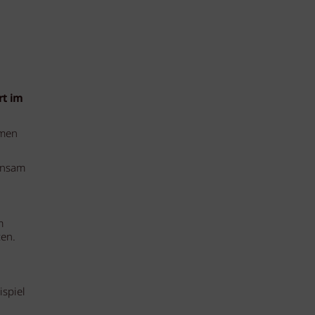
rt im
hmen
einsam
m
zen.
ispiel