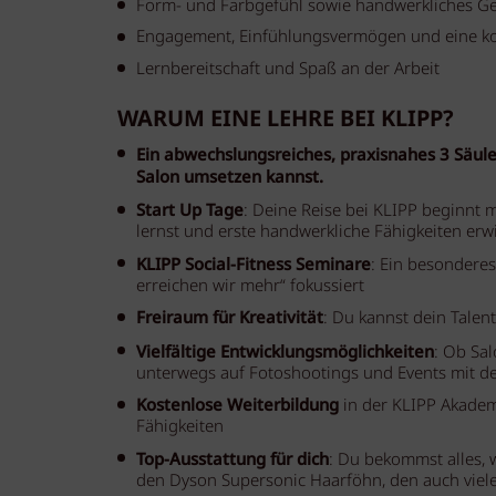
Form- und Farbgefühl sowie handwerkliches Ge
Engagement, Einfühlungsvermögen und eine kom
Lernbereitschaft und Spaß an der Arbeit
WARUM EINE LEHRE BEI KLIPP?
Ein abwechslungsreiches, praxisnahes 3 Säul
Salon umsetzen kannst.
Start Up Tage
: Deine Reise bei KLIPP beginnt
lernst und erste handwerkliche Fähigkeiten erwi
KLIPP Social-Fitness Seminare
: Ein besondere
erreichen wir mehr“ fokussiert
Freiraum für Kreativität
: Du kannst dein Talent
Vielfältige Entwicklungsmöglichkeiten
: Ob Sa
unterwegs auf Fotoshootings und Events mit der
Kostenlose Weiterbildung
in der KLIPP Akadem
Fähigkeiten
Top-Ausstattung für dich
: Du bekommst alles, 
den Dyson Supersonic Haarföhn, den auch viele 