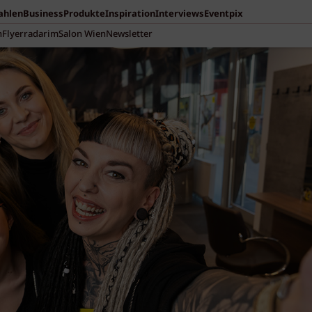
Zahlen
Business
Produkte
Inspiration
Interviews
Eventpix
n
Flyerradar
imSalon Wien
Newsletter