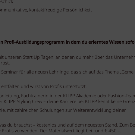
schick
munikative, kontaktfreudige Persönlichkeit
en Profi-Ausbildungsprogramm in dem du erlerntes Wissen sofo
 mit unseren Start Up Tagen, an denen du mehr über das Unterne
rbst.
s Seminar für alle neuen Lehrlinge, das sich auf das Thema „Gem
 entfalten und wirst von Profis unterstützt.
lonleitung, Fachtrainerin in der KLIPP Akademie oder Fashion-Tea
 KLIPP Styling Crew – deine Karriere bei KLIPP kennt keine Gren
ie, mit zahlreichen Schulungen zur Weiterentwicklung deiner
was du brauchst – kostenlos und auf dem neuesten Stand. Zum Be
Profis verwenden. Der Materialwert liegt bei rund € 450,–.