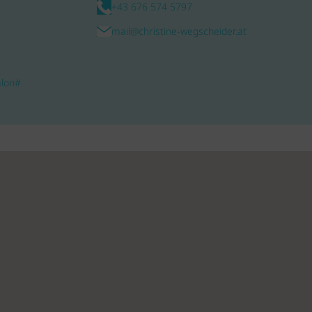
+43 676 574 5797
mail@christine-wegscheider.at
alon#