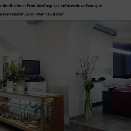
Zahlen
Business
Produkte
Inspiration
Interviews
Eventpix
n
Flyerradar
imSalon Wien
Newsletter