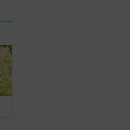
Diese Must-haves bringt der
Baby Don't C
August