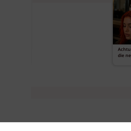
Achtu
die n