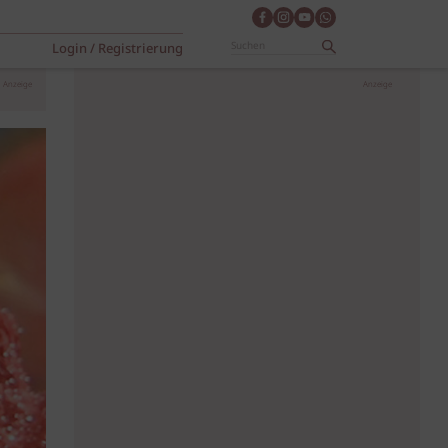
Login / Registrierung
Anzeige
Anzeige