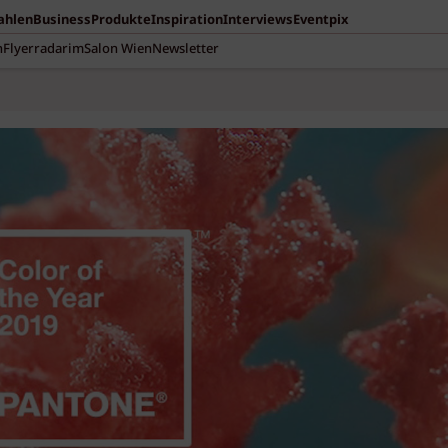
Zahlen
Business
Produkte
Inspiration
Interviews
Eventpix
n
Flyerradar
imSalon Wien
Newsletter