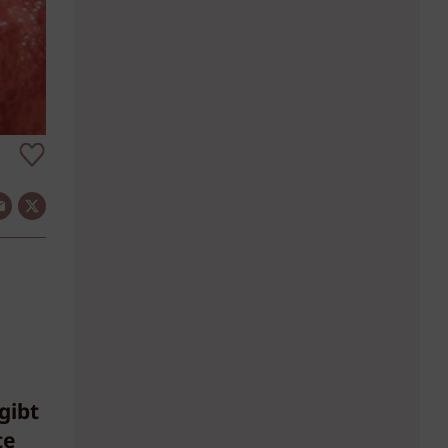
gibt
te