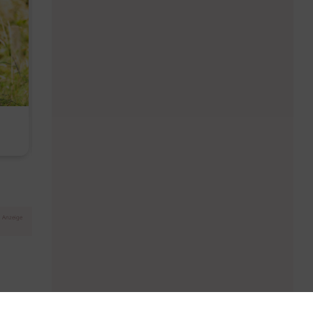
Diese Must-haves bringt der
Baby Don't C
August
Anzeige