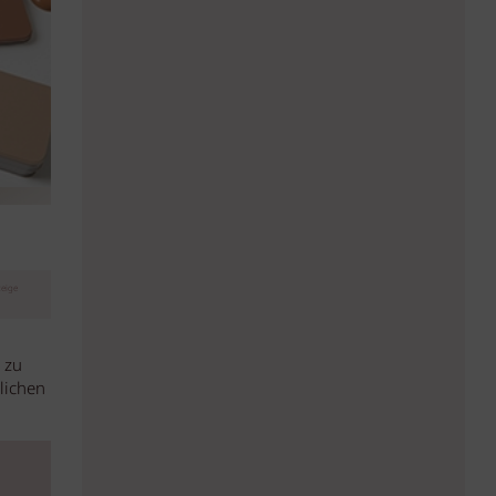
eige
 zu
lichen