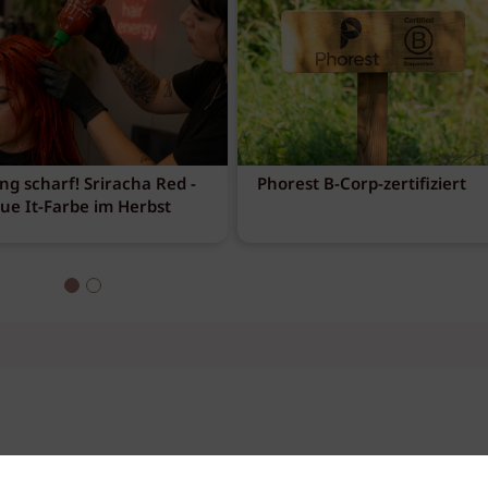
ng scharf! Sriracha Red -
Phorest B-Corp-zertifiziert
eue It-Farbe im Herbst