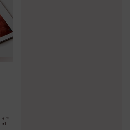
n
Augen
und