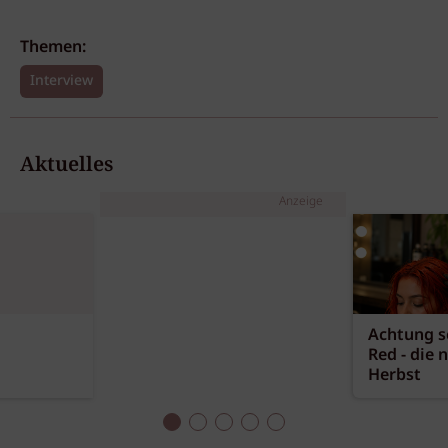
Themen:
Interview
Aktuelles
Anzeige
Achtung sc
Red - die 
Herbst