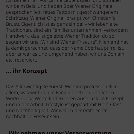
Ich bin ein Fan von „arme Leute Essen“ und so saßen
wir beim Beisl und haben über Wiener Originale
gesprochen (ein fettes Tattoo mit geschwungenem
Schriftzug ‚Wiener Original‘ prangt von Christian`s
Brust). Eigentlich ist es ganz simpel – wir leben alte
Traditionen, sind ein Familienunternehmen, verkörpern
Handwerk, das ist gelebte Wiener Tradition du so
sagten wir uns „Wir sind Wiener Friseure“. Niemand hat
ja damit gerechnet, dass der Name überhaupt frei ist,
aber er war es und umgehend haben wir uns Domain,
etc. reserviert.
… ihr Konzept
Das Allerwichtigste zuerst: Wir sind professionell in
allem, was wir tun, ein Familienbetrieb und leben
Werte. Diese Werte finden ihren Ausdruck im Konzept
und in der Arbeit. Lifestyle ist gepaart mit High-Class
und Nachhaltigkeit. Wir wollen der erste echte
nachhaltige Friseur sein.
„Wir nehmen unser Verantwortung