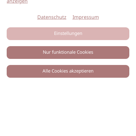
anzeigen
Datenschutz
Impressum
Einstellungen
Nur funktionale Cookies
Alle Cookies akzeptieren
0
Zurück
Teilen
© 2026 imSalon Verlags GmbH