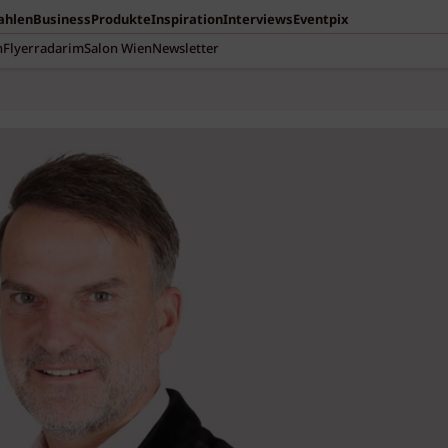
Zahlen
Business
Produkte
Inspiration
Interviews
Eventpix
n
Flyerradar
imSalon Wien
Newsletter