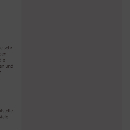
ke sehr
iben
die
fen und
h
fstelle
iele