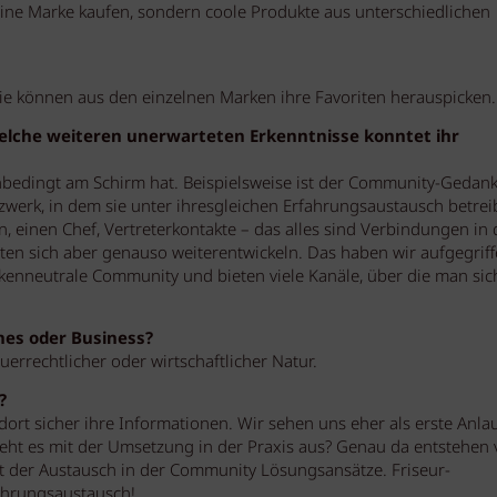
ine Marke kaufen, sondern coole Produkte aus unterschiedlichen
e können aus den einzelnen Marken ihre Favoriten herauspicken.
elche weiteren unerwarteten Erkenntnisse konntet ihr
 unbedingt am Schirm hat. Beispielsweise ist der Community-Gedan
tzwerk, in dem sie unter ihresgleichen Erfahrungsaustausch betre
, einen Chef, Vertreterkontakte – das alles sind Verbindungen in 
hten sich aber genauso weiterentwickeln. Das haben wir aufgegrif
rkenneutrale Community und bieten viele Kanäle, über die man sic
hes oder Business?
errechtlicher oder wirtschaftlicher Natur.
?
ort sicher ihre Informationen. Wir sehen uns eher als erste Anlau
ieht es mit der Umsetzung in der Praxis aus? Genau da entstehen v
 der Austausch in der Community Lösungsansätze. Friseur-
ahrungsaustausch!