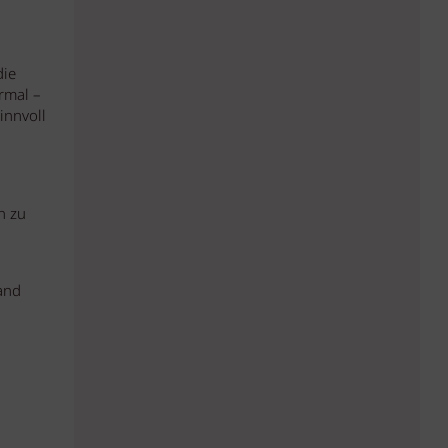
die
rmal –
innvoll
n zu
and