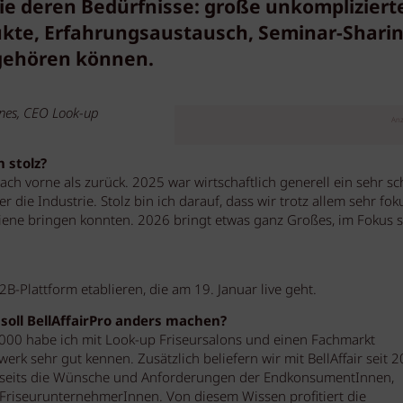
ie deren Bedürfnisse: große unkompliziert
kte, Erfahrungsaustausch, Seminar-Shari
 gehören können.
nes, CEO Look-up
Anz
 stolz?
nach vorne als zurück. 2025 war wirtschaftlich generell ein sehr s
r die Industrie. Stolz bin ich darauf, dass wir trotz allem sehr fok
hiene bringen konnten. 2026 bringt etwas ganz Großes, im Fokus s
2B-Plattform etablieren, die am 19. Januar live geht.
 soll BellAffairPro anders machen?
 2000 habe ich mit Look-up Friseursalons und einen Fachmarkt
rk sehr gut kennen. Zusätzlich beliefern wir mit BellAffair seit 
erseits die Wünsche und Anforderungen der EndkonsumentInnen,
 FriseurunternehmerInnen. Von diesem Wissen profitiert die