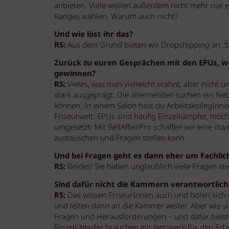
anbieten. Viele wollen außerdem nicht mehr nur e
Ranges wählen. Warum auch nicht?
Und wie löst ihr das?
RS:
Aus dem Grund bieten wir Dropshipping an. Si
Zurück zu euren Gesprächen mit den EPUs, w
gewinnen?
RS:
Vieles, was man vielleicht erahnt, aber nicht
stark ausgeprägt. Die allermeisten suchen ein Ne
können. In einem Salon hast du ArbeitskollegInnen
Friseurwelt. EPUs sind häufig Einzelkämpfer, möc
umgesetzt. Mit BellAffairPro schaffen wir eine ma
austauschen und Fragen stellen kann.
Und bei Fragen geht es dann eher um Fachlic
RS:
Beides! Sie haben unglaublich viele Fragen steu
Sind dafür nicht die Kammern verantwortlich
RS:
Das wissen FriseurInnen auch und holen sich d
und leiten dann an die Kammer weiter. Aber wie s
Fragen und Herausforderungen – und dafür bietet
Einzelkämpfer brauchen ein Netzwerk für den Erf