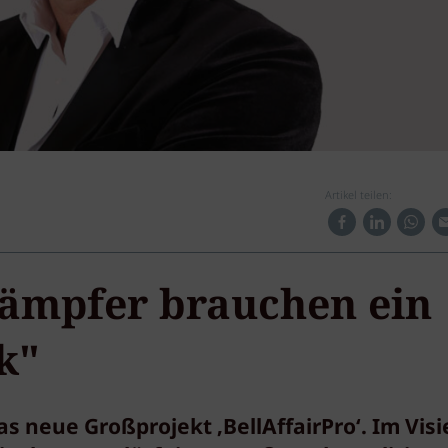
Artikel teilen:
kämpfer brauchen ein
k"
s neue Großprojekt ‚BellAffairPro‘. Im Visi