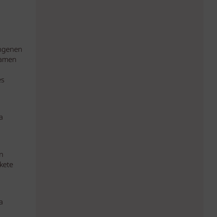
angenen
kamen
es
a
n
kete
a