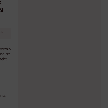
e
ng
eige
chweres
ussiert
teht
2014