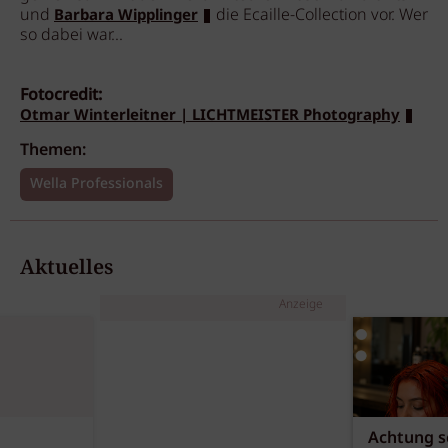
und
die Ecaille-Collection vor. Wer
Barbara Wipplinger
so dabei war...
Fotocredit:
Otmar Winterleitner | LICHTMEISTER Photography
Themen:
Wella Professionals
Aktuelles
Anzeige
Achtung sc