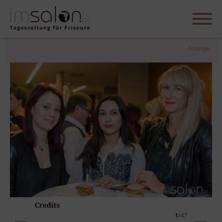
Anzeige
Credits
1
/47