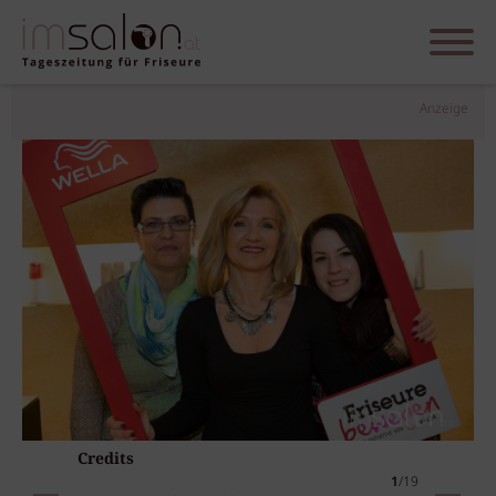
Anzeige
Credits
1
/19