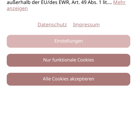
außerhalb der EU/des EWR, Art. 49 Abs. 1 lit.
...
Mehr
anzeigen
Datenschutz
Impressum
Einstellungen
Nur funktionale Cookies
Alle Cookies akzeptieren
0
Zurück
Teilen
© 2026 imSalon Verlags GmbH