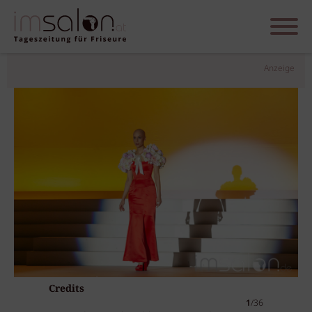
Anzeige
Credits
1
/36