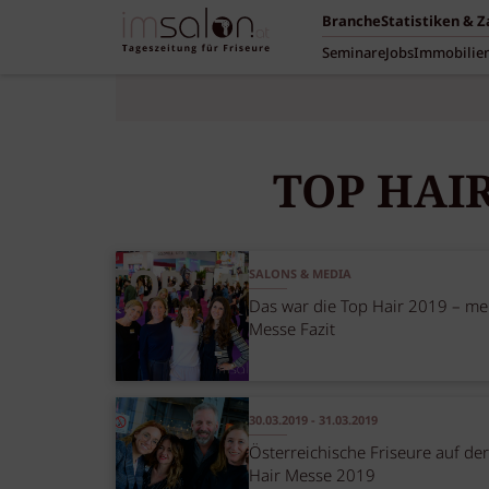
Branche
Statistiken & 
Seminare
Jobs
Immobilie
TOP HAIR 
SALONS & MEDIA
Das war die Top Hair 2019 – me
Messe Fazit
30.03.2019 - 31.03.2019
Österreichische Friseure auf de
Hair Messe 2019