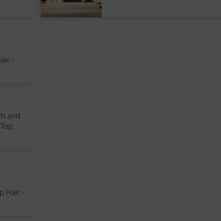
a
air -
th and
 Top
p Hair -