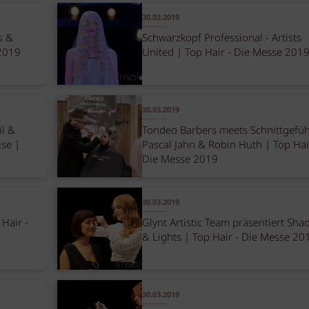
30.03.2019
s &
Schwarzkopf Professional - Artists
 2019
United | Top Hair - Die Messe 201
30.03.2019
il &
Tondeo Barbers meets Schnittgefüh
ise |
Pascal Jahn & Robin Huth | Top Hai
Die Messe 2019
30.03.2019
Hair -
Glynt Artistic Team präsentiert Sh
& Lights | Top Hair - Die Messe 20
30.03.2019