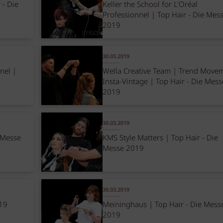
 - Die
Keller the School for L'Oréal
Professionnel | Top Hair - Die Mes
2019
30.03.2019
nel |
Wella Creative Team | Trend Move
Insta-Vintage | Top Hair - Die Mess
2019
30.03.2019
 Messe
KMS Style Matters | Top Hair - Die
Messe 2019
30.03.2019
019
Meininghaus | Top Hair - Die Mess
2019