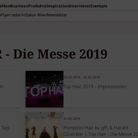
Zahlen
Business
Produkte
Inspiration
Interviews
Eventpix
n
Flyerradar
imSalon Wien
Newsletter
- Die Messe 2019
30.03.2019 - 31.03.2019
in
Top Hair 2019 - Impressionen
31.03.2019
r Top
Pompöös Hair by gfh & Harald
Glööckler | Top Hair - Die Messe 2