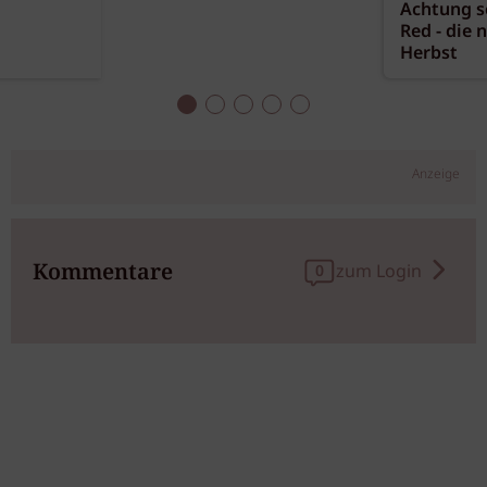
Achtung sc
Red - die 
Herbst
Anzeige
Kommentare
zum Login
0