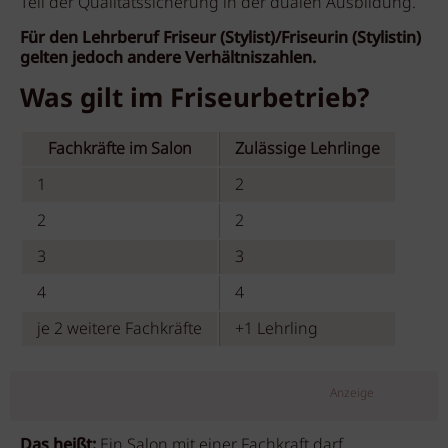
Teil der Qualitätssicherung in der dualen Ausbildung.
Für den Lehrberuf Friseur (Stylist)/Friseurin (Stylistin)
gelten jedoch andere Verhältniszahlen.
Was gilt im Friseurbetrieb?
Fachkräfte im Salon
Zulässige Lehrlinge
1
2
2
2
3
3
4
4
je 2 weitere Fachkräfte
+1 Lehrling
Anzeige
Das heißt:
Ein Salon mit einer Fachkraft darf