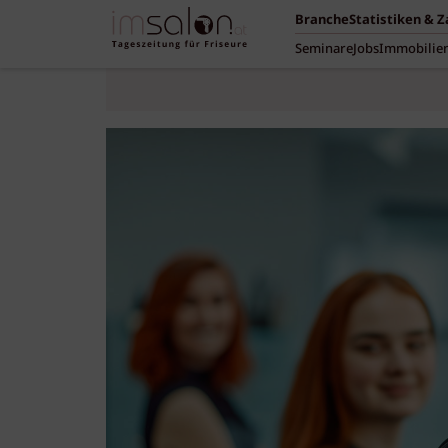
Branche
Statistiken & 
Seminare
Jobs
Immobilie