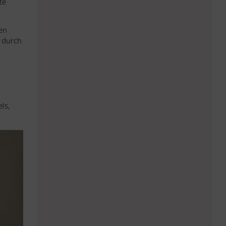
te
en
g durch
ls,