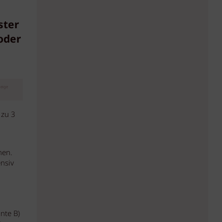
ster
 oder
eige
 zu 3
nen.
nsiv
nte B)