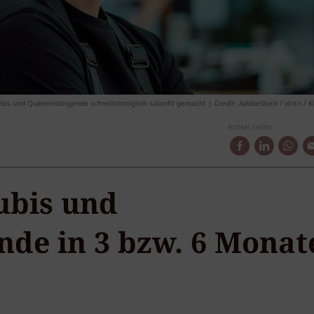
bis und Quereinsteigende schnellstmöglich salonfit gemacht | Credit: AdobeStock / vlntn / K
Artikel teilen:
ubis und
nde in 3 bzw. 6 Monat