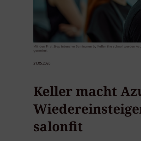
Mit den First Step intensive Seminaren by Keller the school werden Azu
generiert
21.05.2026
Keller macht Az
Wiedereinsteige
salonfit