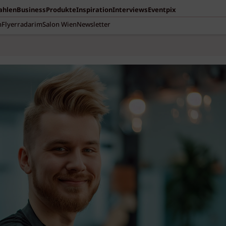
Zahlen
Business
Produkte
Inspiration
Interviews
Eventpix
n
Flyerradar
imSalon Wien
Newsletter