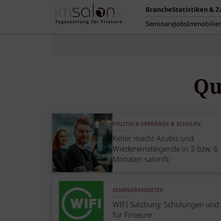
Branche
Statistiken & 
Seminare
Jobs
Immobilie
Qu
POLITIK & VERBÄNDE & SCHULEN
Keller macht Azubis und
Wiedereinsteigende in 3 bzw. 6
Monaten salonfit
SEMINARANBIETER
WIFI Salzburg: Schulungen und
für Friseure