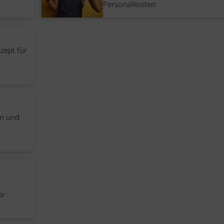
Personalkosten
zept für
en und
ör