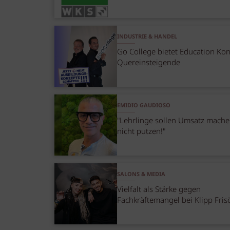
INDUSTRIE & HANDEL
Go College bietet Education Kon
Quereinsteigende
EMIDIO GAUDIOSO
"Lehrlinge sollen Umsatz mach
nicht putzen!"
SALONS & MEDIA
Vielfalt als Stärke gegen
Fachkräftemangel bei Klipp Fris