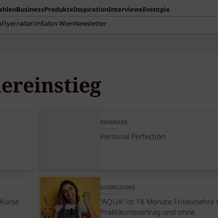
Zahlen
Business
Produkte
Inspiration
Interviews
Eventpix
n
Flyerradar
imSalon Wien
Newsletter
ereinstieg
SEMINARE
Personal Perfection
AUSBILDUNG
 Kurse
"AQUA" ist 18 Monate Friseurlehre 
Praktikumsvertrag und ohne