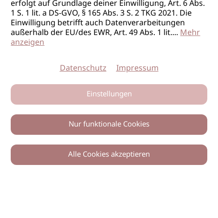
erfolgt auf Grundlage deiner Einwilligung, Art. 6 Abs.
1 S. 1 lit. a DS-GVO, § 165 Abs. 3 S. 2 TKG 2021. Die
Tressen Workshop Weft-
Einwilligung betrifft auch Datenverarbeitungen
Extensions
außerhalb der EU/des EWR, Art. 49 Abs. 1 lit.
...
Mehr
anzeigen
Great Lengths Academy
19.10.2026
St. Stefan im Rosental / STMK
Datenschutz
Impressum
Basisausbildung Pre-Bonded
Einstellungen
Extensions
Great Lengths Academy
Nur funktionale Cookies
ab 08.11.2026
St. Stefan im Rosental / STMK
Tressen Workshop Weft-
Alle Cookies akzeptieren
0
Zurück
Teilen
Extensions
Great Lengths Academy
09.11.2026
Zürich, Schweiz / INT