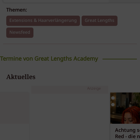
Themen:
Extensions & Haarverlängerung
Great Lengths
Newsfeed
Termine von Great Lengths Academy
Tapes Extensions Online
Aktuelles
Workshop
Anzeige
Great Lengths Academy
07.09.2026
Online / ONLINE
Basisausbildung Pre-Bonded
Extensions
Achtung sc
Red - die 
Great Lengths Academy