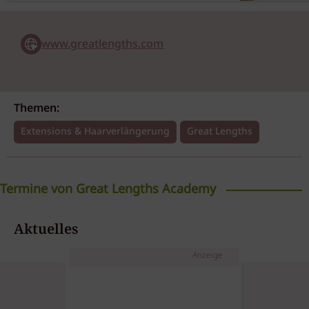
www.greatlengths.com
Themen:
Extensions & Haarverlängerung
Great Lengths
Termine von Great Lengths Academy
Tapes Extensions Online
Aktuelles
Workshop
Anzeige
Great Lengths Academy
07.09.2026
Online / ONLINE