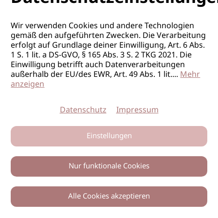
Extensions
Wir verwenden Cookies und andere Technologien
Great Lengths Academy
gemäß den aufgeführten Zwecken. Die Verarbeitung
ab 11.10.2026
St. Stefan im Rosental / STMK
erfolgt auf Grundlage deiner Einwilligung, Art. 6 Abs.
1 S. 1 lit. a DS-GVO, § 165 Abs. 3 S. 2 TKG 2021. Die
Tressen Workshop Weft-
Einwilligung betrifft auch Datenverarbeitungen
Extensions
außerhalb der EU/des EWR, Art. 49 Abs. 1 lit.
...
Mehr
anzeigen
Great Lengths Academy
19.10.2026
St. Stefan im Rosental / STMK
Datenschutz
Impressum
Basisausbildung Pre-Bonded
Einstellungen
Extensions
Great Lengths Academy
Nur funktionale Cookies
ab 08.11.2026
St. Stefan im Rosental / STMK
Tressen Workshop Weft-
Alle Cookies akzeptieren
0
Zurück
Teilen
Extensions