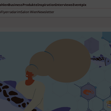
Zahlen
Business
Produkte
Inspiration
Interviews
Eventpix
n
Flyerradar
imSalon Wien
Newsletter