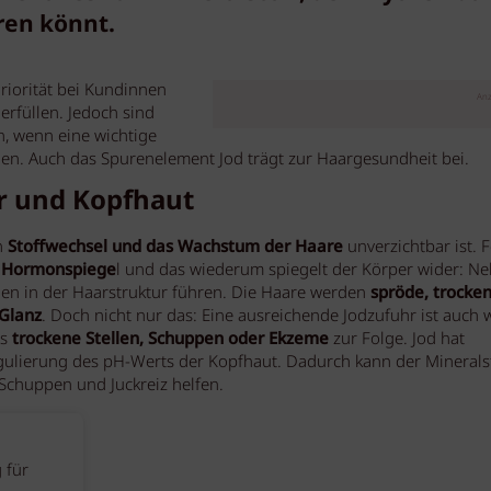
eren könnt.
riorität bei Kundinnen
Anz
erfüllen. Jedoch sind
n, wenn eine wichtige
. Auch das Spurenelement Jod trägt zur Haargesundheit bei.
r und Kopfhaut
n
Stoffwechsel und das Wachstum der Haare
unverzichtbar ist. F
n Hormonspiege
l und das wiederum spiegelt der Körper wider: N
en in der Haarstruktur führen. Die Haare werden
spröde, trocke
 Glanz
. Doch nicht nur das: Eine ausreichende Jodzufuhr ist auch 
ls
trockene Stellen, Schuppen oder Ekzeme
zur Folge. Jod hat
Regulierung des pH-Werts der Kopfhaut. Dadurch kann der Minerals
chuppen und Juckreiz helfen.
 für