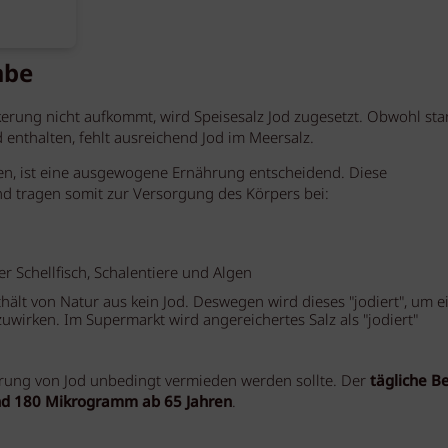
mbe
erung nicht aufkommt, wird Speisesalz Jod zugesetzt. Obwohl sta
d enthalten, fehlt ausreichend Jod im Meersalz.
en, ist eine ausgewogene Ernährung entscheidend. Diese
nd tragen somit zur Versorgung des Körpers bei:
er Schellfisch, Schalentiere und Algen
thält von Natur aus kein Jod. Deswegen wird dieses "jodiert", um e
wirken. Im Supermarkt wird angereichertes Salz als "jodiert"
erung von Jod unbedingt vermieden werden sollte. Der
tägliche B
und 180 Mikrogramm ab 65 Jahren
.