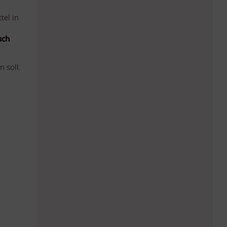
tel in
uch
 soll.