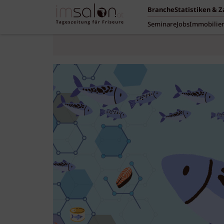
Branche
Statistiken & 
Seminare
Jobs
Immobilie