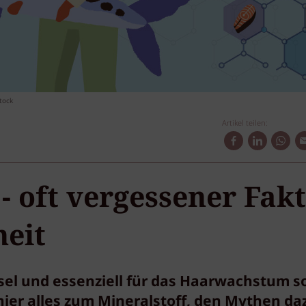
tock
Artikel teilen:
 - oft vergessener Fak
eit
hsel und essenziell für das Haarwachstum s
hier alles zum Mineralstoff, den Mythen da