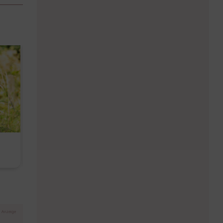
Diese Must-haves bringt der
Baby Don't C
August
Anzeige