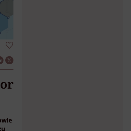
tor
owie
zu