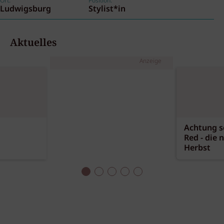
Ort:
Position:
Ludwigsburg
Stylist*in
Aktuelles
Anzeige
Achtung sc
Red - die 
Herbst