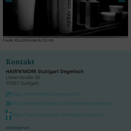
Credit: KELLER GmbH & CO. KG
C
Kontakt
HAIR’N’MORE Stuttgart Degerloch
Löwenstraße 38
70597 Stuttgart
https://www.keller-company.de/
https://www.instagram.com/kellerhaircompany/
https://www.facebook.com/Keller.company/
Kontaktperson