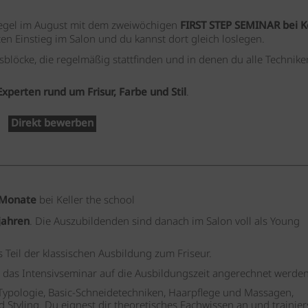
Regel im August mit dem zweiwöchigen
FIRST STEP SEMINAR bei K
ten Einstieg im Salon und du kannst dort gleich loslegen.
blöcke, die regelmäßig stattfinden und in denen du alle Technik
Experten rund um Frisur, Farbe und Stil
.
Direkt bewerben
 Monate
bei Keller the school
jahren
. Die Auszubildenden sind danach im Salon voll als Young
Teil der klassischen Ausbildung zum Friseur.
 das Intensivseminar auf die Ausbildungszeit angerechnet werden
d Typologie, Basic-Schneidetechniken, Haarpflege und Massagen,
 Styling. Du eignest dir theoretisches Fachwissen an und trainier