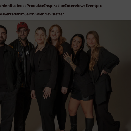
Zahlen
Business
Produkte
Inspiration
Interviews
Eventpix
n
Flyerradar
imSalon Wien
Newsletter