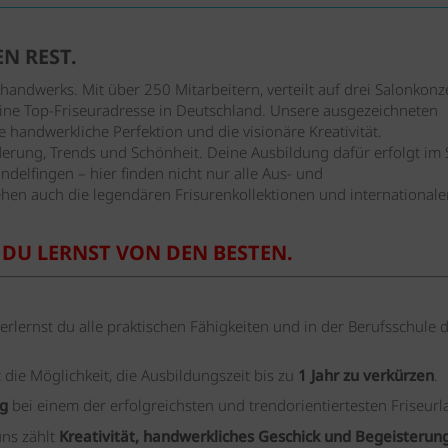
N REST.
urhandwerks. Mit über 250 Mitarbeitern, verteilt auf drei Salonkonz
eine Top-Friseuradresse in Deutschland. Unsere ausgezeichneten
handwerkliche Perfektion und die visionäre Kreativität.
derung, Trends und Schönheit. Deine Ausbildung dafür erfolgt im 
indelfingen – hier finden nicht nur alle Aus- und
ehen auch die legendären Frisurenkollektionen und internationale
 DU LERNST VON DEN BESTEN.
erlernst du alle praktischen Fähigkeiten und in der Berufsschule 
 die Möglichkeit, die Ausbildungszeit bis zu
1 Jahr zu verkürzen
.
ng
bei einem der erfolgreichsten und trendorientiertesten Friseurl
uns zählt
Kreativität, handwerkliches Geschick und Begeisterun