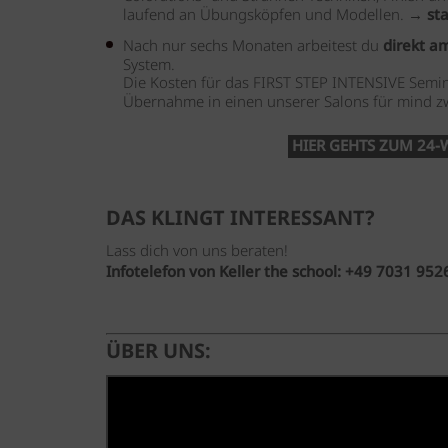
laufend an Übungsköpfen und Modellen. →
st
Nach nur sechs Monaten arbeitest du
direkt a
System.
Die Kosten für das FIRST STEP INTENSIVE Semin
Übernahme in einen unserer Salons für mind z
HIER GEHTS ZUM 24-
DAS KLINGT INTERESSANT?
Lass dich von uns beraten!
Infotelefon von Keller the school: +49 7031 952
ÜBER UNS: