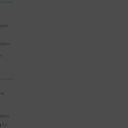
epte
Salon
n
das
abels.
g
für