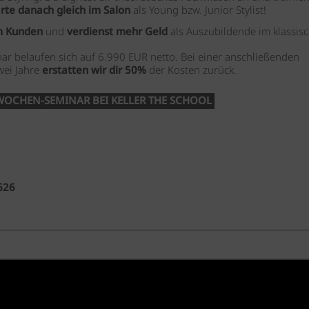
arte danach gleich im Salon
als Young bzw. Junior Stylist!
m Kunden
und
verdienst mehr Geld
als Auszubildende im klassis
ar belaufen sich auf 6.990 EUR netto. Bei einer anschließenden
wei Jahre
erstatten wir dir 50%
der Kosten zurück.
WOCHEN-SEMINAR BEI KELLER THE SCHOOL
626