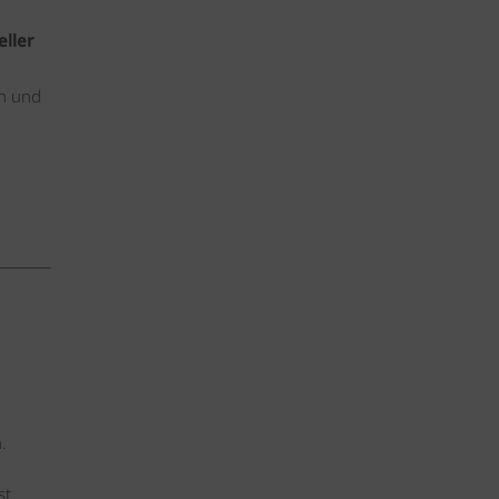
eller
en und
.
st